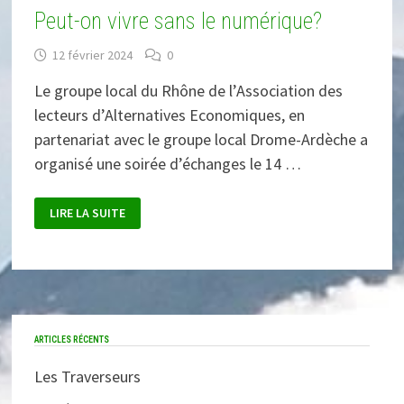
Peut-on vivre sans le numérique?
12 février 2024
0
Le groupe local du Rhône de l’Association des
lecteurs d’Alternatives Economiques, en
partenariat avec le groupe local Drome-Ardèche a
organisé une soirée d’échanges le 14 …
PEUT-
LIRE LA SUITE
ON
VIVRE
SANS
LE
NUMÉRIQUE?
ARTICLES RÉCENTS
Les Traverseurs