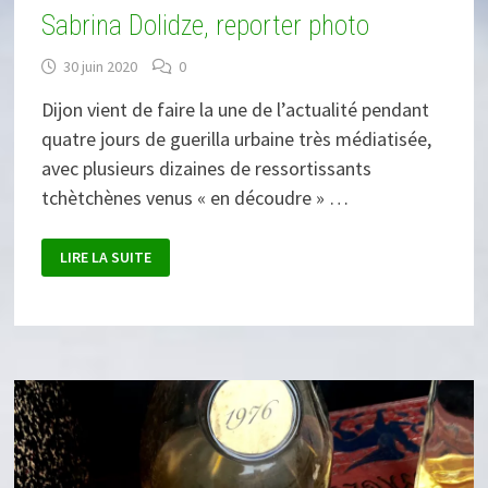
Sabrina Dolidze, reporter photo
30 juin 2020
0
Dijon vient de faire la une de l’actualité pendant
quatre jours de guerilla urbaine très médiatisée,
avec plusieurs dizaines de ressortissants
tchètchènes venus « en découdre » …
SABRINA
LIRE LA SUITE
DOLIDZE,
REPORTER
PHOTO