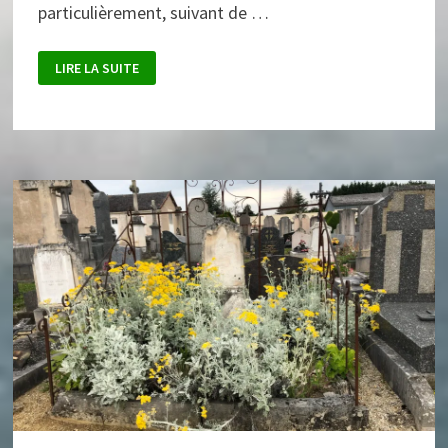
particulièrement, suivant de …
HOMMAGE
LIRE LA SUITE
À
LUCE
DOUADY.