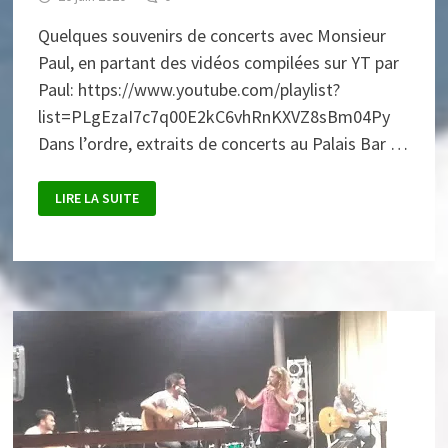
Quelques souvenirs de concerts avec Monsieur
Paul, en partant des vidéos compilées sur YT par
Paul: https://www.youtube.com/playlist?
list=PLgEzaI7c7q00E2kC6vhRnKXVZ8sBm04Py
Dans l’ordre, extraits de concerts au Palais Bar …
MONSIEUR
LIRE LA SUITE
PAUL