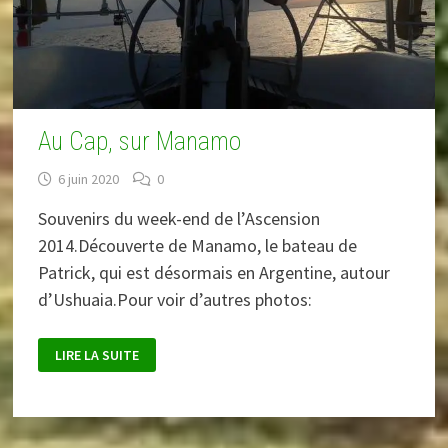
Au Cap, sur Manamo
6 juin 2020
0
Souvenirs du week-end de l’Ascension
2014.Découverte de Manamo, le bateau de
Patrick, qui est désormais en Argentine, autour
d’Ushuaia.Pour voir d’autres photos:
AU
LIRE LA SUITE
CAP,
SUR
MANAMO