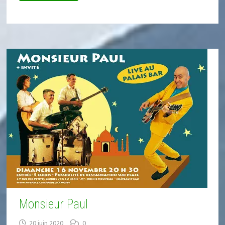
COUDE
ET
AUTRES
DENRÉES
RARES
Monsieur Paul
20 juin 2020
0