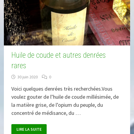
Huile de coude et autres denrées
rares
30 juin 2020
0
Voici quelques denrées très recherchées.Vous
voulez gouter de l’huile de coude millésimée, de
la matière grise, de l’opium du peuple, du
concentré de médisance, du …
HUILE
LIRE LA SUITE
DE