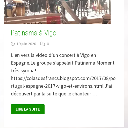
Patinama à Vigo
19 juin 2020
0
Lien vers la video d’un concert à Vigo en
Espagne.Le groupe s’appelait Patinama Moment
très sympa!
https://colasdesfrancs.blogspot.com/2017/08/po
rtugal-espagne-2017-vigo-et-environs.html J’ai
découvert par la suite que le chanteur …
PATINAMA
LIRE LA SUITE
À
VIGO