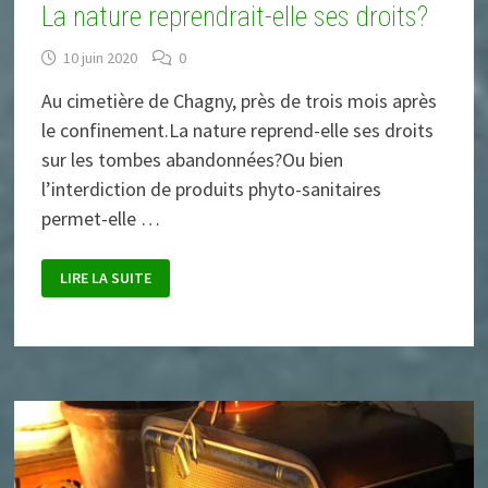
La nature reprendrait-elle ses droits?
10 juin 2020
0
Au cimetière de Chagny, près de trois mois après
le confinement.La nature reprend-elle ses droits
sur les tombes abandonnées?Ou bien
l’interdiction de produits phyto-sanitaires
permet-elle …
LA
LIRE LA SUITE
NATURE
REPRENDRAIT-
ELLE
SES
DROITS?