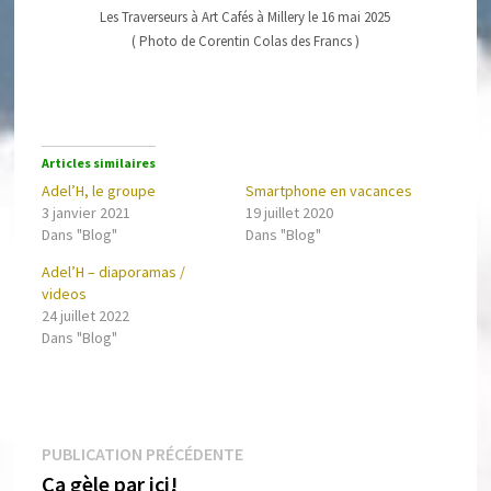
Les Traverseurs à Art Cafés à Millery le 16 mai 2025
( Photo de Corentin Colas des Francs )
Articles similaires
Adel’H, le groupe
Smartphone en vacances
3 janvier 2021
19 juillet 2020
Dans "Blog"
Dans "Blog"
Adel’H – diaporamas /
videos
24 juillet 2022
Dans "Blog"
Navigation
Publication
de
PUBLICATION PRÉCÉDENTE
l’article
précédente :
Ça gèle par ici!