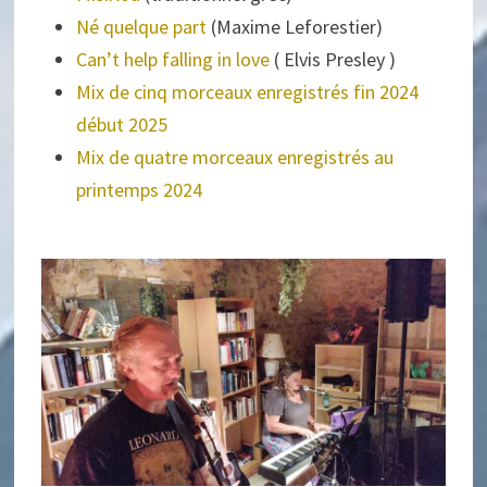
Né quelque part
(Maxime Leforestier)
Can’t help falling in love
( Elvis Presley )
Mix de cinq morceaux enregistrés fin 2024
début 2025
Mix de quatre morceaux enregistrés au
printemps 2024