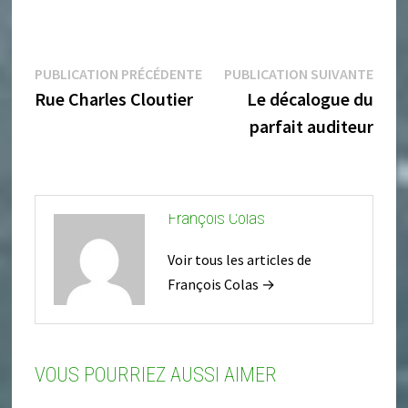
Navigation
Publication
Publi
de
PUBLICATION PRÉCÉDENTE
PUBLICATION SUIVANTE
l’article
précédente :
suiva
Rue Charles Cloutier
Le décalogue du
parfait auditeur
François Colas
Voir tous les articles de
François Colas →
VOUS POURRIEZ AUSSI AIMER