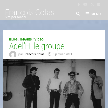
Passer
au
François Colas
MENU
contenu
Site personnel
BLOG
/
IMAGES
/
VIDEO
Adel’H, le groupe
par
François Colas
3 janvier 2021