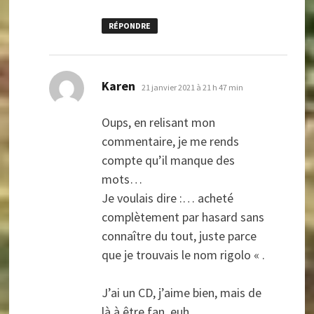
RÉPONDRE
dit :
Karen
21 janvier 2021 à 21 h 47 min
Oups, en relisant mon
commentaire, je me rends
compte qu’il manque des
mots…
Je voulais dire :… acheté
complètement par hasard sans
connaître du tout, juste parce
que je trouvais le nom rigolo « .
J’ai un CD, j’aime bien, mais de
là à être fan, euh…