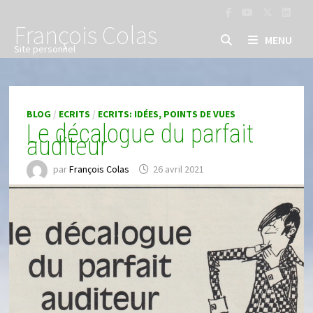
Passer
au
François Colas
MENU
contenu
Site personnel
BLOG
/
ECRITS
/
ECRITS: IDÉES, POINTS DE VUES
Le décalogue du parfait
auditeur
par
François Colas
26 avril 2021