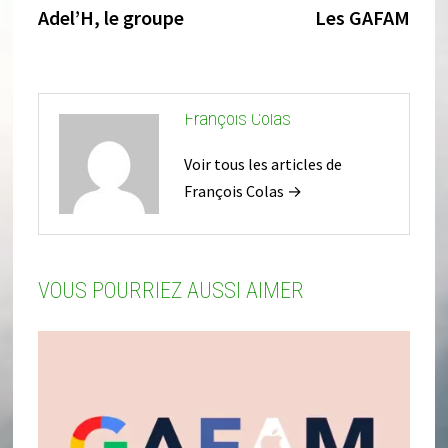
l’article
précédente :
suiva
Adel’H, le groupe
Les GAFAM
François Colas
Voir tous les articles de
François Colas →
VOUS POURRIEZ AUSSI AIMER