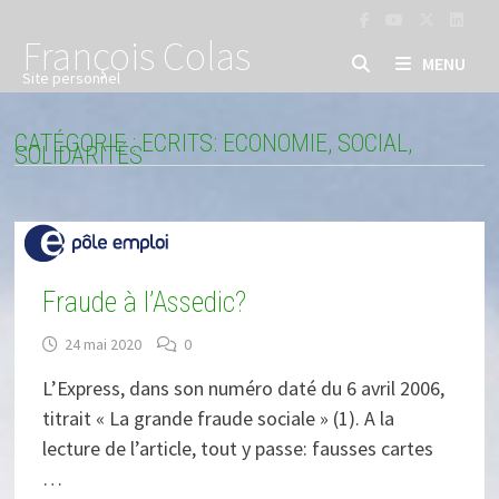
Passer
au
François Colas
MENU
contenu
Site personnel
CATÉGORIE :
ECRITS: ECONOMIE, SOCIAL,
SOLIDARITÉS
Fraude à l’Assedic?
24 mai 2020
0
L’Express, dans son numéro daté du 6 avril 2006,
titrait « La grande fraude sociale » (1). A la
lecture de l’article, tout y passe: fausses cartes
…