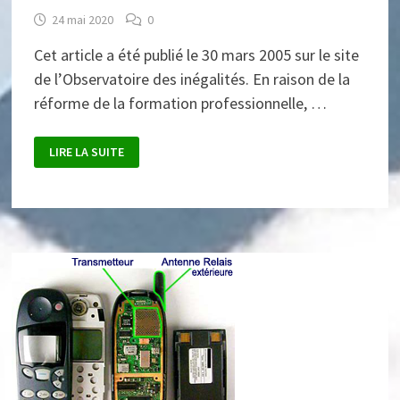
24 mai 2020
0
Cet article a été publié le 30 mars 2005 sur le site
de l’Observatoire des inégalités. En raison de la
réforme de la formation professionnelle, …
INÉGALITÉ
LIRE LA SUITE
DE
LA
TAXE
D’APPRENTISSAGE