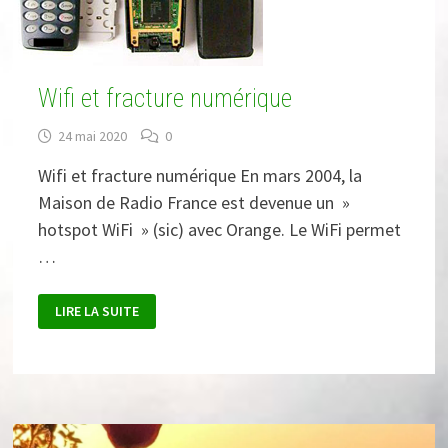
Wifi et fracture numérique
24 mai 2020
0
Wifi et fracture numérique En mars 2004, la
Maison de Radio France est devenue un »
hotspot WiFi » (sic) avec Orange. Le WiFi permet
…
WIFI
LIRE LA SUITE
ET
FRACTURE
NUMÉRIQUE