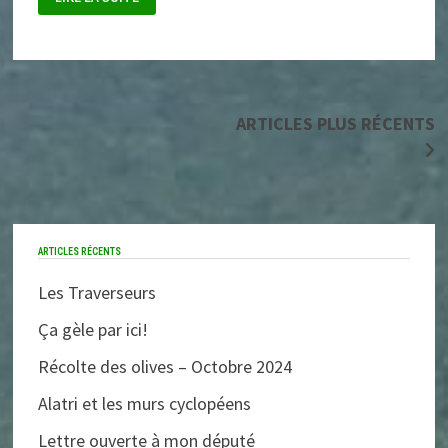
JOUR
EN
PLUS
Navigation
ARTICLES PLUS RÉCENTS
des
articles
ARTICLES RÉCENTS
Les Traverseurs
Ça gèle par ici!
Récolte des olives – Octobre 2024
Alatri et les murs cyclopéens
Lettre ouverte à mon député