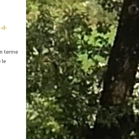
d-d-
 en terme
 le