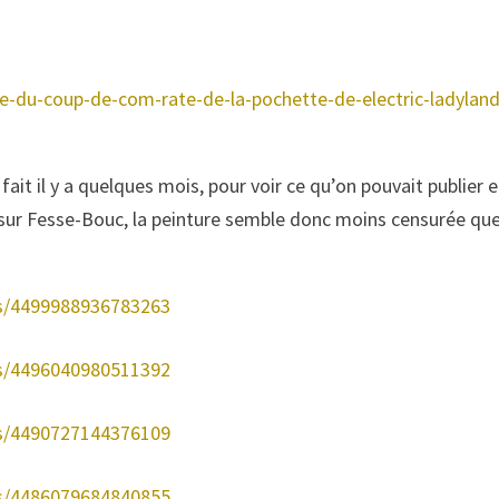
toire-du-coup-de-com-rate-de-la-pochette-de-electric-ladylan
s fait il y a quelques mois, pour voir ce qu’on pouvait publier
 sur Fesse-Bouc, la peinture semble donc moins censurée que
ts/4499988936783263
ts/4496040980511392
ts/4490727144376109
ts/4486079684840855