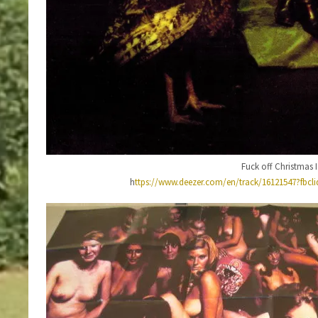
Fuck off Christmas 
h
ttps://www.deezer.com/en/track/16121547?fbc