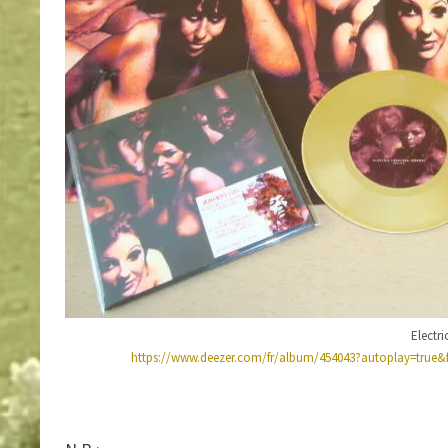
Electr
https://www.deezer.com/fr/album/454043?autoplay=tr