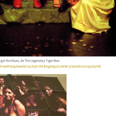
I got the blues, de The Legendary Tiger Man.
lid=IwAR3otp0aeA5tZszLFpd-V5X4UsgV0qoGJrN3bCjrStaA09-DJmqsckrjY60