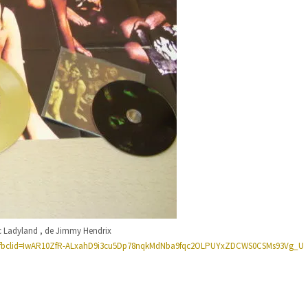
ic Ladyland , de Jimmy Hendrix
ue&fbclid=IwAR10ZfR-ALxahD9i3cu5Dp78nqkMdNba9fqc2OLPUYxZDCWS0CSMs93Vg_U