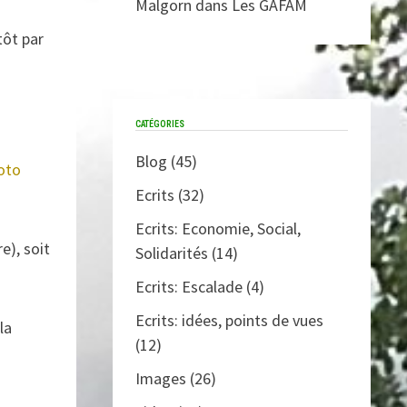
Malgorn
dans
Les GAFAM
tôt par
CATÉGORIES
Blog
(45)
oto
Ecrits
(32)
Ecrits: Economie, Social,
e), soit
Solidarités
(14)
Ecrits: Escalade
(4)
Ecrits: idées, points de vues
la
(12)
Images
(26)