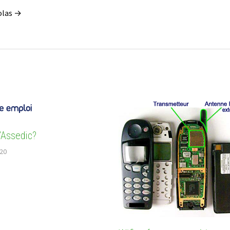
Colas →
l’Assedic?
020