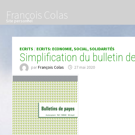
Passer
François Colas
au
contenu
Site personnel
ECRITS
/
ECRITS: ECONOMIE, SOCIAL, SOLIDARITÉS
Simplification du bulletin d
par
François Colas
27 mai 2020