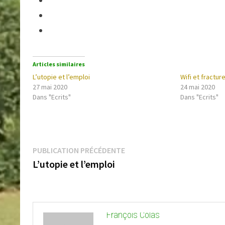
Articles similaires
L’utopie et l’emploi
Wifi et fractu
27 mai 2020
24 mai 2020
Dans "Ecrits"
Dans "Ecrits"
Navigation
Publication
de
PUBLICATION PRÉCÉDENTE
l’article
précédente :
L’utopie et l’emploi
François Colas