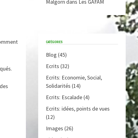
Malgorn
dans
Les GAFAM
r comment
CATÉGORIES
Blog
(45)
Ecrits
(32)
iqués.
Ecrits: Economie, Social,
Solidarités
(14)
 des
Ecrits: Escalade
(4)
Ecrits: idées, points de vues
(12)
Images
(26)