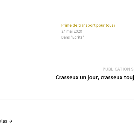
Prime de transport pour tous?
24 mai 2020
Dans "Ecrits"
PUBLICATION 
Crasseux un jour, crasseux to
Colas →