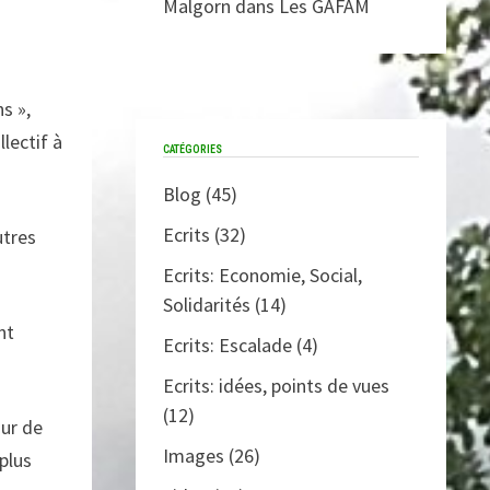
Malgorn
dans
Les GAFAM
s »,
lectif à
CATÉGORIES
Blog
(45)
Ecrits
(32)
utres
Ecrits: Economie, Social,
Solidarités
(14)
nt
Ecrits: Escalade
(4)
Ecrits: idées, points de vues
(12)
our de
Images
(26)
plus