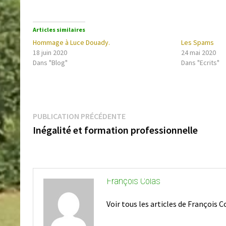
Articles similaires
Hommage à Luce Douady.
Les Spams
18 juin 2020
24 mai 2020
Dans "Blog"
Dans "Ecrits"
Navigation
Publication
de
PUBLICATION PRÉCÉDENTE
l’article
précédente :
Inégalité et formation professionnelle
François Colas
Voir tous les articles de François 