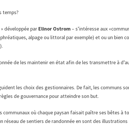
es temps?
s » développée par
Elinor Ostrom
– s’intéresse aux «commun
phréatiques, alpage ou littoral par exemple) et ou un bien col
).
onnée de les maintenir en état afin de les transmettre à d’a
 guident les choix des gestionnaires. De fait, les communs so
règles de gouvernance pour atteindre son but.
ps communaux où chaque paysan faisait paître ses bêtes à t
n réseau de sentiers de randonnée en sont des illustrations 