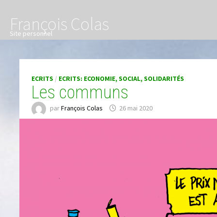
Passer
François Colas
au
contenu
Site personnel
ECRITS
/
ECRITS: ECONOMIE, SOCIAL, SOLIDARITÉS
Les communs
par
François Colas
26 mai 2020